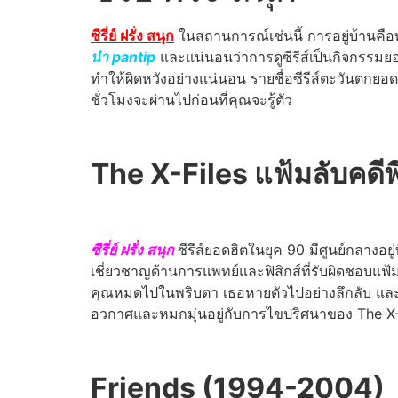
ซีรี่ย์ ฝรั่ง สนุก
ในสถานการณ์เช่นนี้ การอยู่บ้านคือ
นํา pantip
และแน่นอนว่าการดูซีรีส์เป็นกิจกรรมยอดน
ทำให้ผิดหวังอย่างแน่นอน รายชื่อซีรีส์ตะวันตกยอดน
ชั่วโมงจะผ่านไปก่อนที่คุณจะรู้ตัว
The X-Files แฟ้มลับคดีพิ
ซีรี่ย์ ฝรั่ง สนุก
ซีรีส์ยอดฮิตในยุค 90 มีศูนย์กลางอย
เชี่ยวชาญด้านการแพทย์และฟิสิกส์ที่รับผิดชอบแฟ้มคด
คุณหมดไปในพริบตา เธอหายตัวไปอย่างลึกลับ และจา
อวกาศและหมกมุ่นอยู่กับการไขปริศนาของ The X-Fi
Friends (1994-2004)