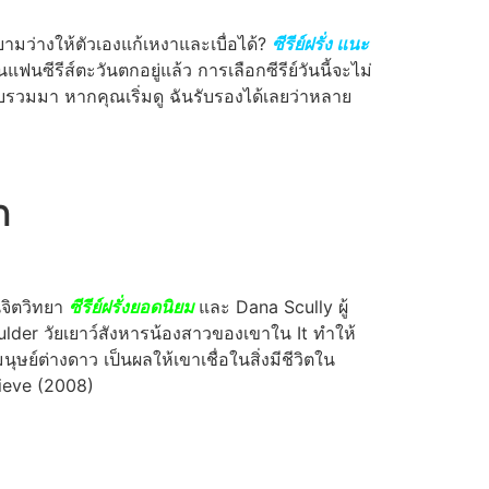
ามว่างให้ตัวเองแก้เหงาและเบื่อได้?
ซีรีย์ฝรั่ง แนะ
ฟนซีรีส์ตะวันตกอยู่แล้ว การเลือกซีรีย์วันนี้จะไม่
ารวบรวมมา หากคุณเริ่มดู ฉันรับรองได้เลยว่าหลาย
ก
นจิตวิทยา
ซีรีย์ฝรั่งยอดนิยม
และ Dana Scully ผู้
อ Mulder วัยเยาว์สังหารน้องสาวของเขาใน It ทำให้
์ต่างดาว เป็นผลให้เขาเชื่อในสิ่งมีชีวิตใน
lieve (2008)